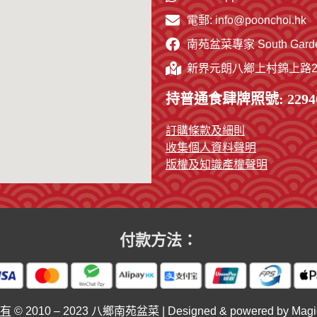
電郵: info@poonchoi.hk
南苑盆菜專家 South Garden
新界元朗八鄉上村錦上路29
持普通食肆牌照號: 22940
訂購條款及細則
收集個人資料聲明
版權及知識產權聲明
付款方法：
所有
© 2010 – 2023 八鄉南苑盆菜 | Designed & powered by Magic 