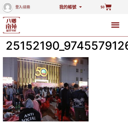
我的帳號
登入/註冊
$
0
25152190_974557912