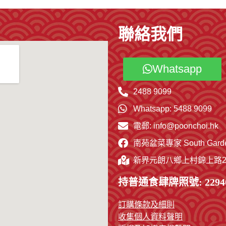
聯絡我們
Whatsapp
2488 9099
Whatsapp: 5488 9099
電郵: info@poonchoi.hk
南苑盆菜專家 South Garden
新界元朗八鄉上村錦上路29
持普通食肆牌照號: 22940
訂購條款及細則
收集個人資料聲明